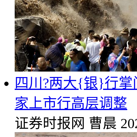
四川?两大{银}行
家上市行高层调整
证券时报网
曹晨
20