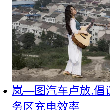
岚—图汽车卢放.倡
务区充电效率