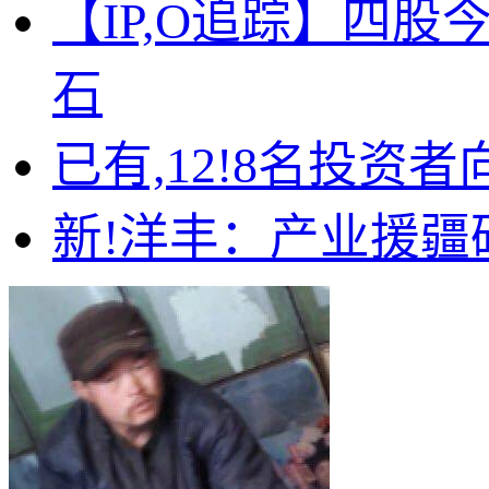
【IP,O追踪】四
石
已有,12!8名投资者
新!洋丰：产业援疆