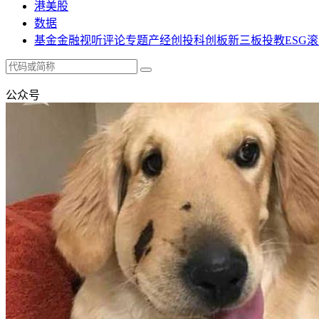
港美股
数据
基金
金融
视听
评论
专题
产经
创投
科创板
新三板
投教
ESG
滚
公众号