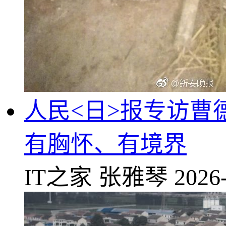
人民<日>报专访
有胸怀、有境界
IT之家
张雅琴
2026-