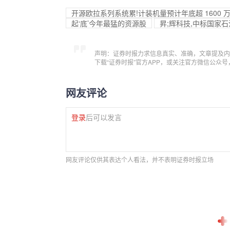
开源欧拉系列系统累!计装机量预计年底超 160
起‘底’今年最猛的资源股
昇;辉科技,中标国家
声明：证券时报力求信息真实、准确，文章提及内
下载“证券时报”官方APP，或关注官方微信公众
网友评论
登录
后可以发言
网友评论仅供其表达个人看法，并不表明证券时报立场