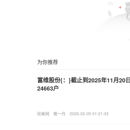
为你推荐
富维股份{：}截止到2025年11月2
24663户
砍柴网
敬一丹
2026-02-05 01:21:33